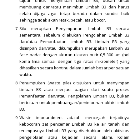
tujuan untuk menyimpan Limbah B3, bukan untuk
membuang dan/atau menimbun Limbah B3 dan harus
selalu dijaga agar tetap berada dalam kondisi baik
sehingga tidak akan retak, pecah, atau bocor.
Silo merupkan Penyimpanan Limbah B3 secara
sementara, sebelum dilakukan Pengolahan Limbah B3
dan/atau Pemanfaatan Limbah B3. Limbah B3 yang
disimpan dan/atau dikumpulkan merupakan Limbah B3
fase padat dengan ukuran ukuran butir 0,5-300 μm (nol
koma lima sampai dengan tiga ratus mikrometer) yang
dihasilkan secara kontinu dalam jumlah besar per satuan
waktu.
Penumpukan (waste pile) ditujukan untuk menyimpan
Limbah B3 atau menjadi bagian dari suatu proses
Pemanfaatan dan/atau Pengolahan Limbah B3, bukan
bertujuan untuk pembuangan/penimbunan akhir Limbah
B3.
Waste impoundment adalah mencegah terjadinya
kebocoran zat pencemar Limbah B3 ke air tanah dan
terlimpasnya Limbah B3 yang disebabkan oleh aktivitas
pengelolaan atau kejadian secara alami. Kolam