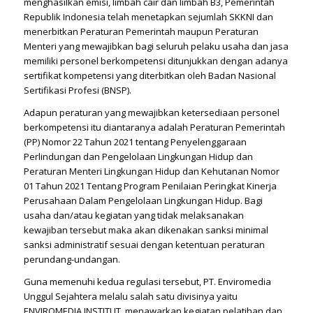
menghasilkan emisi, limbah cair dan limbah B3, Pemerintah
Republik Indonesia telah menetapkan sejumlah SKKNI dan
menerbitkan Peraturan Pemerintah maupun Peraturan
Menteri yang mewajibkan bagi seluruh pelaku usaha dan jasa
memiliki personel berkompetensi ditunjukkan dengan adanya
sertifikat kompetensi yang diterbitkan oleh Badan Nasional
Sertifikasi Profesi (BNSP).
Adapun peraturan yang mewajibkan ketersediaan personel
berkompetensi itu diantaranya adalah Peraturan Pemerintah
(PP) Nomor 22 Tahun 2021 tentang Penyelenggaraan
Perlindungan dan Pengelolaan Lingkungan Hidup dan
Peraturan Menteri Lingkungan Hidup dan Kehutanan Nomor
01 Tahun 2021 Tentang Program Penilaian Peringkat Kinerja
Perusahaan Dalam Pengelolaan Lingkungan Hidup. Bagi
usaha dan/atau kegiatan yang tidak melaksanakan
kewajiban tersebut maka akan dikenakan sanksi minimal
sanksi administratif sesuai dengan ketentuan peraturan
perundang-undangan.
Guna memenuhi kedua regulasi tersebut, PT. Enviromedia
Unggul Sejahtera melalu salah satu divisinya yaitu
ENVIROMEDIA INSTITUT, menawarkan kegiatan pelatihan dan